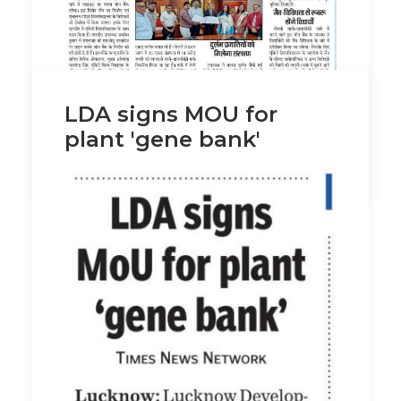
LDA signs MOU for
plant 'gene bank'
by ldaadmin