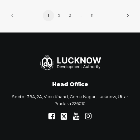
1
2
3
…
11
Head Office
Sector 38A, 2A, Vipin Khand, Gomti Nagar, Lucknow, Uttar
Pradesh 226010