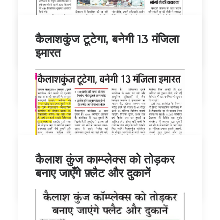
कैलाशकुंज टूटेगा, बनेगी 13 मंजिला
by ldaadmin
इमारत
by ldaadmin
कैलाश कुंज काम्प्लेक्स को तोड़कर
बनाए जाएँगे फ़्लैट और दुकानें
by ldaadmin