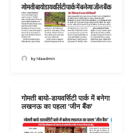
by ldaadmin
by ldaadmin
गोमती बायो-डायवर्सिटी पार्क में बनेगा
लखनऊ का पहला 'जीन बैंक'